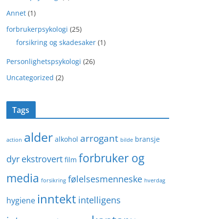
Annet
(1)
forbrukerpsykologi
(25)
forsikring og skadesaker
(1)
Personlighetspsykologi
(26)
Uncategorized
(2)
Tags
alder
arrogant
alkohol
bransje
action
bilde
forbruker og
dyr
ekstrovert
film
media
følelsesmenneske
forsikring
hverdag
inntekt
intelligens
hygiene