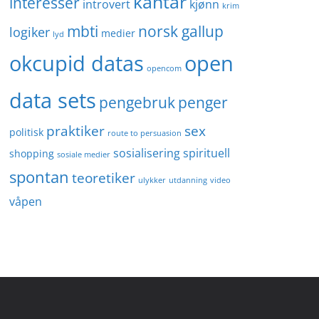
kantar
interesser
introvert
kjønn
krim
mbti
norsk gallup
logiker
medier
lyd
okcupid datas
open
opencom
data sets
penger
pengebruk
praktiker
sex
politisk
route to persuasion
sosialisering
spirituell
shopping
sosiale medier
spontan
teoretiker
ulykker
utdanning
video
våpen