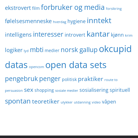
forbruker og media
ekstrovert
film
forsikring
inntekt
følelsesmenneske
hygiene
hverdag
kantar
interesser
intelligens
introvert
kjønn
krim
okcupid
mbti
norsk gallup
logiker
medier
lyd
datas
open data sets
opencom
penger
pengebruk
praktiker
politisk
route to
sex
sosialisering
spirituell
shopping
persuasion
sosiale medier
spontan
teoretiker
våpen
ulykker
utdanning
video